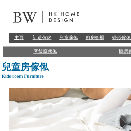
主頁
訂造傢俬
兒童傢俬
廚房櫥櫃
變形傢俬
客飯廳傢俬
睡房
兒童房傢俬
K
ids-room Furniture