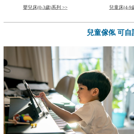
嬰兒床(0-3歲)系列 >>
兒童床(4-9
兒
童傢俬 可