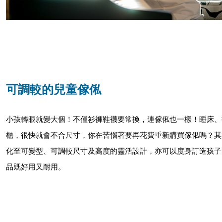
可調較的兒童傢俬
小孩轉眼就變大個！不僅衫褲鞋襪要常換，連傢俬也一樣！睡床、
櫃，很快就會不合尺寸，你在苦惱著要再花費重新購買傢俬嗎？其
化至可變型、可調較尺寸及高度的靈活設計，亦可以度身訂造孩子
品既好用又耐用。