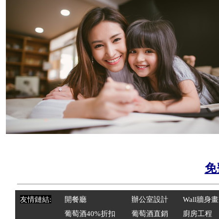
免
友情鏈結:
開餐廳
辦公室設計
Wal
l
牆身畫
葡萄酒40%折扣
葡萄酒直銷
廚房工程