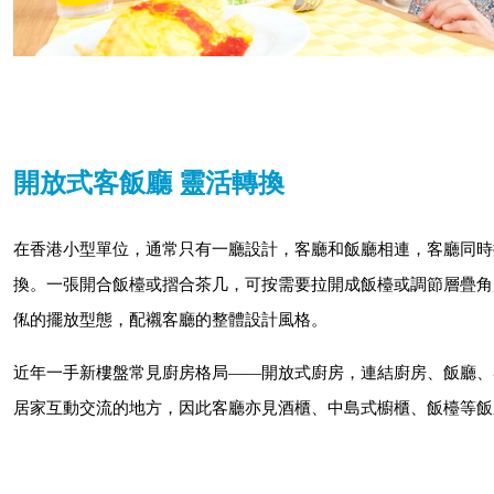
開放式客飯廳 靈活轉換
在香港小型單位，通常只有一廳設計，客廳和飯廳相連，客廳同時
換。一張開合飯檯或摺合茶几，可按需要拉開成飯檯或調節層疊角
俬的擺放型態，配襯客廳的整體設計風格。
近年一手新樓盤常見廚房格局——開放式廚房，連結廚房、飯廳、
居家互動交流的地方，因此客廳亦見酒櫃、中島式櫥櫃、飯檯等飯