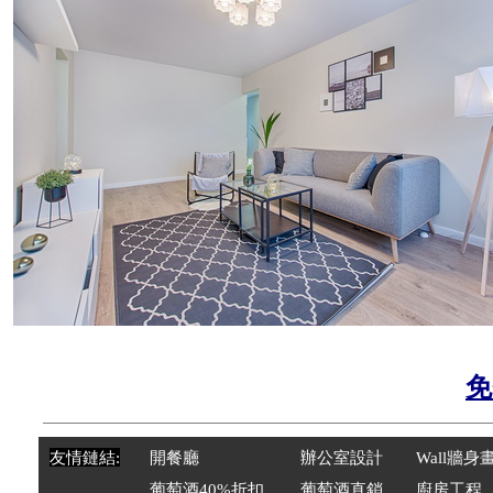
免
友情鏈結:
開餐廳
辦公室設計
Wal
l
牆身
葡萄酒40%折扣
葡萄酒直銷
廚房工程